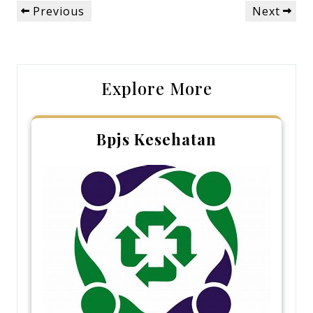
Post
Previous
Next
Previous
Next
navigation
Post
Post
Explore More
Bpjs Kesehatan