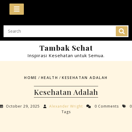
Skip
to
content
Tambak Sehat
Inspirasi Kesehatan untuk Semua.
HOME
/
HEALTH
/
KESEHATAN ADALAH
Kesehatan Adalah
October 29, 2025
Alexander Wright
0 Comments
0
Tags