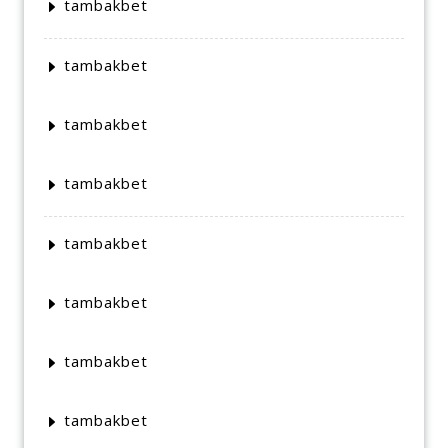
tambakbet
tambakbet
tambakbet
tambakbet
tambakbet
tambakbet
tambakbet
tambakbet