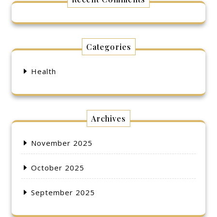
Categories
Health
Archives
November 2025
October 2025
September 2025