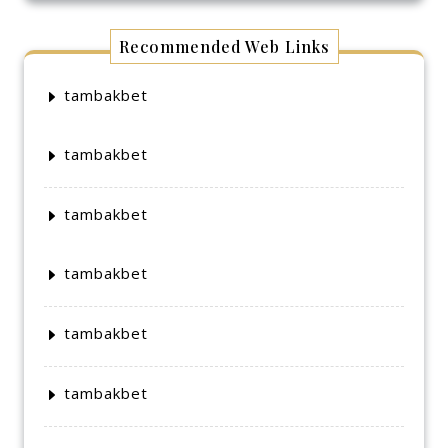
Recommended Web Links
tambakbet
tambakbet
tambakbet
tambakbet
tambakbet
tambakbet