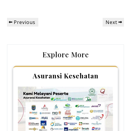
Post
Previous
Next
Previous
Next
navigation
Post
Post
Explore More
Asuransi Kesehatan