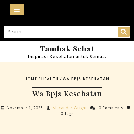
Skip
to
content
Tambak Sehat
Inspirasi Kesehatan untuk Semua.
HOME
/
HEALTH
/
WA BPJS KESEHATAN
Wa Bpjs Kesehatan
November 1, 2025
Alexander Wright
0 Comments
0 Tags