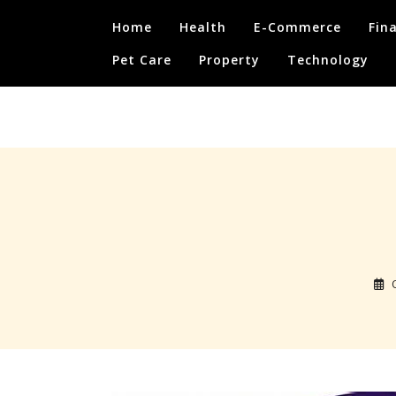
Skip
Home
Health
E-Commerce
Fin
to
content
Pet Care
Property
Technology