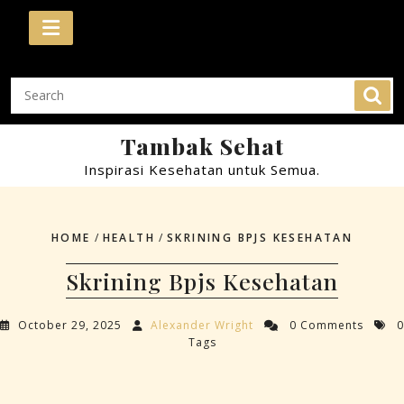
Skip
to
content
Tambak Sehat
Inspirasi Kesehatan untuk Semua.
HOME
/
HEALTH
/
SKRINING BPJS KESEHATAN
Skrining Bpjs Kesehatan
October 29, 2025
Alexander Wright
0 Comments
0
Tags