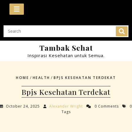
Skip
to
content
Tambak Sehat
Inspirasi Kesehatan untuk Semua.
HOME
/
HEALTH
/
BPJS KESEHATAN TERDEKAT
Bpjs Kesehatan Terdekat
October 24, 2025
Alexander Wright
0 Comments
0
Tags