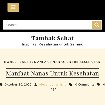
Skip
to
content
Tambak Sehat
Inspirasi Kesehatan untuk Semua.
HOME
/
HEALTH
/
MANFAAT NANAS UNTUK KESEHATAN
Manfaat Nanas Untuk Kesehatan
October 30, 2025
Alexander Wright
0 Comments
0
Tags