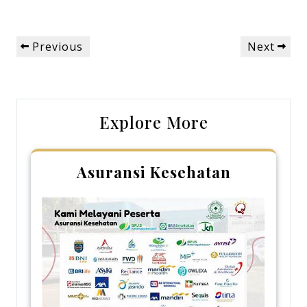
Post
Previous
Next
Previous
Next
navigation
Post
Post
Explore More
Asuransi Kesehatan