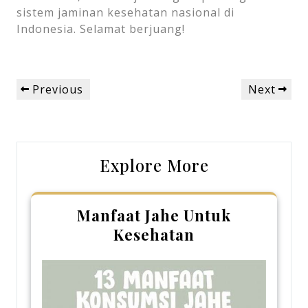
sistem jaminan kesehatan nasional di
Indonesia. Selamat berjuang!
Post
Previous
Next
Previous
Next
navigation
Post
Post
Explore More
Manfaat Jahe Untuk
Kesehatan