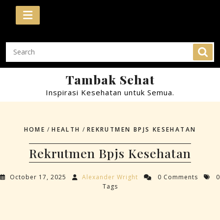
Skip
to
content
Tambak Sehat
Inspirasi Kesehatan untuk Semua.
HOME
/
HEALTH
/
REKRUTMEN BPJS KESEHATAN
Rekrutmen Bpjs Kesehatan
October 17, 2025
Alexander Wright
0 Comments
0
Tags