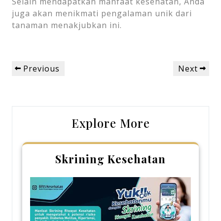
Selain mendapatkan manfaat kesehatan, Anda
juga akan menikmati pengalaman unik dari
tanaman menakjubkan ini.
Post
Previous
Next
Previous
Next
navigation
Post
Post
Explore More
Skrining Kesehatan