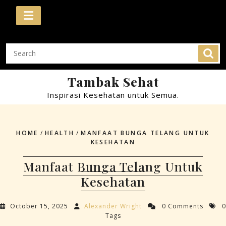
Skip
to
content
Tambak Sehat
Inspirasi Kesehatan untuk Semua.
HOME
/
HEALTH
/
MANFAAT BUNGA TELANG UNTUK
KESEHATAN
Manfaat Bunga Telang Untuk
Kesehatan
October 15, 2025
Alexander Wright
0 Comments
0
Tags