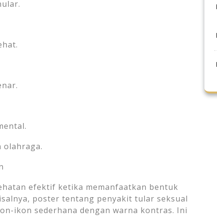
ular.
ehat.
enar.
mental.
n olahraga.
n
ehatan efektif ketika memanfaatkan bentuk
salnya, poster tentang penyakit tular seksual
ikon-ikon sederhana dengan warna kontras. Ini