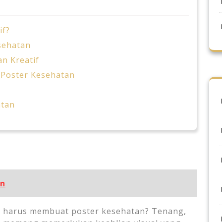
if?
sehatan
n Kreatif
 Poster Kesehatan
atan
an
 harus membuat poster kesehatan? Tenang,