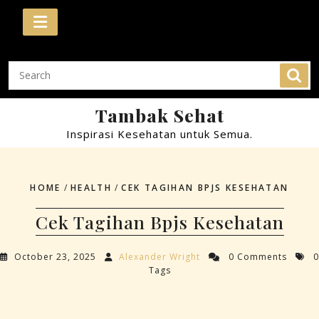
Skip
to
content
Tambak Sehat
Inspirasi Kesehatan untuk Semua.
HOME
/
HEALTH
/
CEK TAGIHAN BPJS KESEHATAN
Cek Tagihan Bpjs Kesehatan
October 23, 2025
Alexander Wright
0 Comments
0
Tags