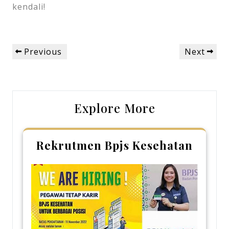
kendali!
Post
Previous
Next
Previous
Next
navigation
Post
Post
Explore More
Rekrutmen Bpjs Kesehatan