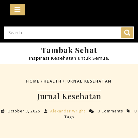
Skip
to
content
Tambak Sehat
Inspirasi Kesehatan untuk Semua.
HOME
/
HEALTH
/
JURNAL KESEHATAN
Jurnal Kesehatan
October 3, 2025
Alexander Wright
0 Comments
0
Tags