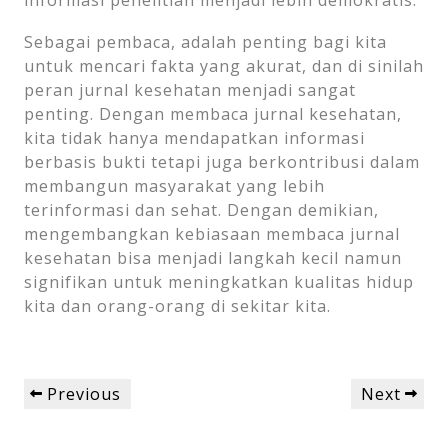
informasi penelitian menjadi lebih demokratis.
Sebagai pembaca, adalah penting bagi kita
untuk mencari fakta yang akurat, dan di sinilah
peran jurnal kesehatan menjadi sangat
penting. Dengan membaca jurnal kesehatan,
kita tidak hanya mendapatkan informasi
berbasis bukti tetapi juga berkontribusi dalam
membangun masyarakat yang lebih
terinformasi dan sehat. Dengan demikian,
mengembangkan kebiasaan membaca jurnal
kesehatan bisa menjadi langkah kecil namun
signifikan untuk meningkatkan kualitas hidup
kita dan orang-orang di sekitar kita.
Post
Previous
Next
Previous
Next
navigation
Post
Post