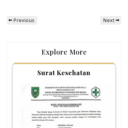
Post
Previous
Next
Previous
Next
navigation
Post
Post
Explore More
Surat Kesehatan