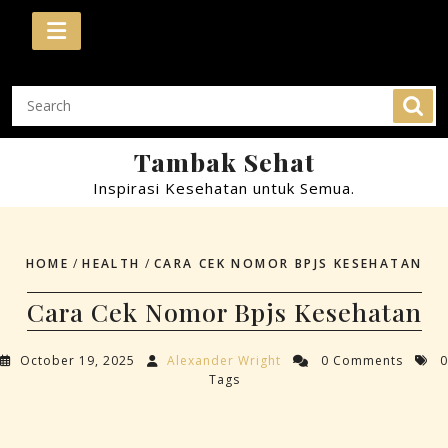
Skip
to
content
Tambak Sehat
Inspirasi Kesehatan untuk Semua.
HOME
/
HEALTH
/
CARA CEK NOMOR BPJS KESEHATAN
Cara Cek Nomor Bpjs Kesehatan
October 19, 2025
Alexander Wright
0 Comments
0
Tags